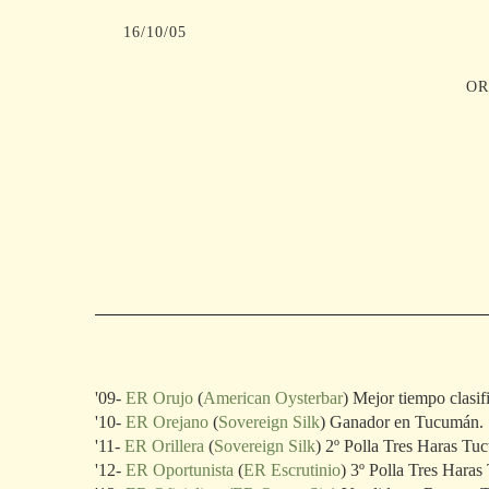
16/10/05
OR
'09-
ER Orujo
(
American Oysterbar
) Mejor tiempo clasif
'10-
ER Orejano
(
Sovereign Silk
) Ganador en Tucumán.
'11-
ER Orillera
(
Sovereign Silk
) 2º Polla Tres Haras T
'12-
ER Oportunista
(
ER Escrutinio
) 3º Polla Tres Hara