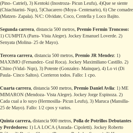
(Pino- Catriel), 3) Kentoki (Inostroza- Picun Leufu), 4)Que se siente
(Chiachiarini- Nqn), 5)Chacarero (Moya- Centenario), 6) Che comadre
(Matzen- Zapala). N/C: Olvidate, Coco, Centella y Loco Bajito.
Segunda carrera
, distancia 500 metros,
Premio Fermin Troncoso:
1) CUMPITA (Parra- Vista Alegre). Jockey Emanuel Loverde. 2)
Senyata (Molina- 25 de Mayo).
Tercera carrera
, distancia 500 metros,
Premio JR Mendez
: 1)
MAXIMO (Fernandez- Gral Roca). Jockey Maximiliano Castillo. 2)
Chino (Vidal- Nqn), 3) Potente (Gonzalez- Mainque), 4) Lo vi (Di
Paula- Cinco Saltos). Corrieron todos. Fallo: 1 cpo.
Cuarta carrera
, distancia 500 metros,
Premio Daniel Avila
: 1) ME
MIMARON (Mendoza- Vista Alegre). Jockey Jorge Espinoza. 2)
Cada cual a lo suyo (Hermosilla- Picun Leufu), 3) Maruca (Mansilla-
25 de Mayo). Fallo: 1/2 cpos y varios.
Quinta carrera,
distancia 900 metros,
Polla de Potrillos Debutantes
y Perdedores:
1) LA LOCA (Anrada- Cipoletti). Jockey Roberto