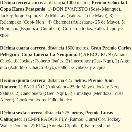
Décima tercera carrera
, distancia 1000 metros,
Premio Velocidad-
Copa Haras Patagonia
: 1) DON EVARISTO (Sosa- Mainque).
Jockey Jorge Espinoza. 2) Millaray (Valdez- 25 de Mayo), 3)
Relampago (Copi- Nqn), 4) Cherendi (Aulestiarte- 25 de Mayo), 5)
Bonifacio (Espinoza- Cutral Co). Corrieron todos. Fallo: 1 cpo y 2
cpos
Décima cuarta carrera
, distancia 1600 metros,
Gran Premio Carlos
Pellegrini- Copa Lotería La Neuquina
: 1) ARECO RUN (Anrada-
Cipoletti). Jockey: Roberto Ibañez. 2) Interruptor (Cas- Nqn), 3) Algo
mio (Astudillo- Charco Bayo). Fallo 1/2 cabeza y 2 cpos
Décima quinta carrera
, distancia 425 metros,
Premio Juan
Romero
: 1) PAULIÑO (Aulestiarte- 25 de Mayo). Jockey Nery
Salinas. 2) Cancionero (Oser- Nqn), 3) Himalaya (Mendoza- Vista
Alegre). Corrieron todos. Fallo: hocico.
Décima sexta carrera
, distancia 325 metros,
Premio Lucas
Calluqueo
: 1) EMPERADOR FLY (Ramos- Cutral Co). Jockey
Walter Donaire. 2) El 14 (Anrada- Cipolletti) Fallo: 3/4 cpo