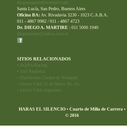
diegoamartire@hotmail.com
Santa Lucía, San Pedro, Buenos Aires
Oficina BA:
Av. Rivadavia 3230 - 1023 C.A.B.A.
011 - 4867 0982 / 011 - 4867 4723
Dr. DIEGO A. MARTIRE
: 011 5006 1940
diegomartire@yahoo.com.ar
SITIOS RELACIONADOS
• AQHA/Racing
• Turf Regional
• Hipódromo Ciudad de Neuquén
• Jockey Club 25 de Mayo, Bs. As.
• Jockey Club Argentino
HARAS EL SILENCIO • Cuarto de Milla de Carrera •
© 2016