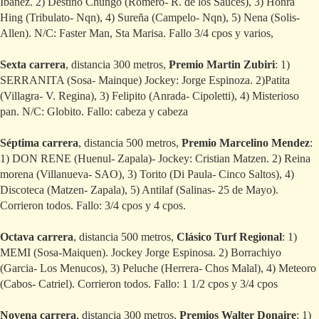
Ibáñez. 2) Destino Chungo (Romero- R. de los Sauces), 3) Honra
Hing (Tribulato- Nqn), 4) Sureña (Campelo- Nqn), 5) Nena (Solis-
Allen). N/C: Faster Man, Sta Marisa. Fallo 3/4 cpos y varios,
Sexta carrera
, distancia 300 metros,
Premio Martin Zubiri
: 1)
SERRANITA (Sosa- Mainque) Jockey: Jorge Espinoza. 2)Patita
(Villagra- V. Regina), 3) Felipito (Anrada- Cipoletti), 4) Misterioso
pan. N/C: Globito. Fallo: cabeza y cabeza
Séptima carrera
, distancia 500 metros,
Premio Marcelino Mendez
:
1) DON RENE (Huenul- Zapala)- Jockey: Cristian Matzen. 2) Reina
morena (Villanueva- SAO), 3) Torito (Di Paula- Cinco Saltos), 4)
Discoteca (Matzen- Zapala), 5) Antilaf (Salinas- 25 de Mayo).
Corrieron todos. Fallo: 3/4 cpos y 4 cpos.
Octava carrera
, distancia 500 metros,
Clásico Turf Regional
: 1)
MEMI (Sosa-Maiquen). Jockey Jorge Espinosa. 2) Borrachiyo
(Garcia- Los Menucos), 3) Peluche (Herrera- Chos Malal), 4) Meteoro
(Cabos- Catriel). Corrieron todos. Fallo: 1 1/2 cpos y 3/4 cpos
Novena carrera
, distancia 300 metros,
Premios Walter Donaire
: 1)