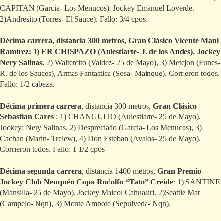
CAPITAN (Garcia- Los Menucos). Jockey Emanuel Loverde.
2)Andresito (Torres- El Sauce). Fallo: 3/4 cpos.
Décima carrera, distancia 300 metros, Gran Clásico Vicente Mani
Ramírez: 1) ER CHISPAZO (Aulestiarte- J. de los Andes). Jockey
Nery Salinas.
2) Waltercito (Valdez- 25 de Mayo), 3) Metejon (Funes-
R. de los Sauces), Armas Fantastica (Sosa- Mainque). Corrieron todos.
Fallo: 1/2 cabeza.
Décima primera carrera
, distancia 300 metros,
Gran Clásico
Sebastian Cares
: 1) CHANGUITO (Aulestiarte- 25 de Mayo).
Jockey: Nery Salinas. 2) Despreciado (Garcia- Los Menucos), 3)
Cachan (Marin- Trelew), 4) Don Esteban (Avalos- 25 de Mayo).
Corrieron todos. Fallo: 1 1/2 cpos
Décima segunda carrera
, distancia 1400 metros,
Gran Premio
Jockey Club Neuquén Copa Rodolfo “Tato” Creide
: 1) SANTINE
(Mansilla- 25 de Mayo). Jockey Maicol Cahuasiri. 2)Seattle Mat
(Campelo- Nqn), 3) Monte Amboto (Sepulveda- Nqn).