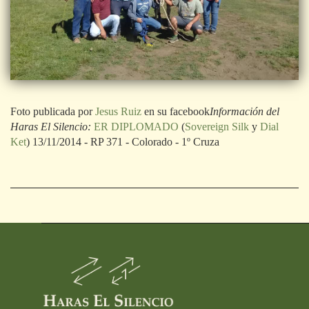
Foto publicada por
Jesus Ruiz
en su facebook
Información del
Haras El Silencio:
ER DIPLOMADO
(
Sovereign Silk
y
Dial
Ket
) 13/11/2014 - RP 371 - Colorado - 1º Cruza