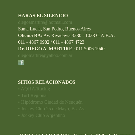
HARAS EL SILENCIO
diegoamartire@hotmail.com
Santa Lucía, San Pedro, Buenos Aires
Oficina BA:
Av. Rivadavia 3230 - 1023 C.A.B.A.
011 - 4867 0982 / 011 - 4867 4723
Dr. DIEGO A. MARTIRE
: 011 5006 1940
diegomartire@yahoo.com.ar
SITIOS RELACIONADOS
• AQHA/Racing
• Turf Regional
• Hipódromo Ciudad de Neuquén
• Jockey Club 25 de Mayo, Bs. As.
• Jockey Club Argentino