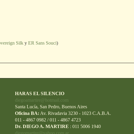
vereign Silk
y
ER Sans Souci
)
HARAS EL SILENCIO
diegoamartire@hotmail.com
Santa Lucía, San Pedro, Buenos Aires
Oficina BA:
Av. Rivadavia 3230 - 1023 C.A.B.A.
011 - 4867 0982 / 011 - 4867 4723
Dr. DIEGO A. MARTIRE
: 011 5006 1940
diegomartire@yahoo.com.ar