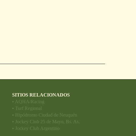
SITIOS RELACIONADOS
• AQHA/Racing
• Turf Regional
• Hipódromo Ciudad de Neuquén
• Jockey Club 25 de Mayo, Bs. As.
• Jockey Club Argentino