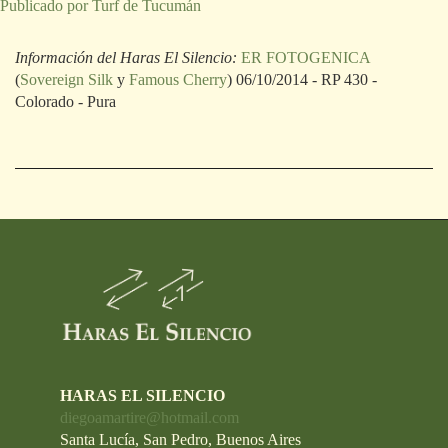
Publicado por Turf de Tucumán
Información del Haras El Silencio:
ER FOTOGENICA
(
Sovereign Silk
y
Famous Cherry
) 06/10/2014 - RP 430 -
Colorado - Pura
HARAS EL SILENCIO
diegoamartire@hotmail.com
Santa Lucía, San Pedro, Buenos Aires