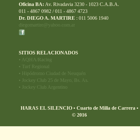
Oficina BA:
Av. Rivadavia 3230 - 1023 C.A.B.A.
011 - 4867 0982 / 011 - 4867 4723
Dr. DIEGO A. MARTIRE
: 011 5006 1940
diegomartire@yahoo.com.ar
SITIOS RELACIONADOS
• AQHA/Racing
• Turf Regional
• Hipódromo Ciudad de Neuquén
• Jockey Club 25 de Mayo, Bs. As.
• Jockey Club Argentino
HARAS EL SILENCIO • Cuarto de Milla de Carrera •
© 2016