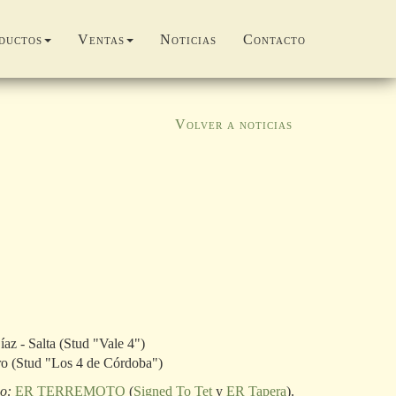
ductos
Ventas
Noticias
Contacto
Volver a noticias
íaz - Salta (Stud "Vale 4")
ero (Stud "Los 4 de Córdoba")
o:
ER TERREMOTO
(
Signed To Tet
y
ER Tapera
).