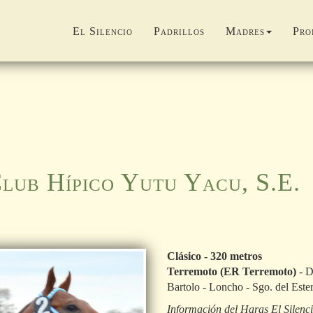
El Silencio
Padrillos
Madres
Pro
Club Hípico Yutu Yacu, S.E.
Clásico - 320 metros
Terremoto (ER Terremoto)
- D
Bartolo - Loncho - Sgo. del Est
Información del Haras El Silenci